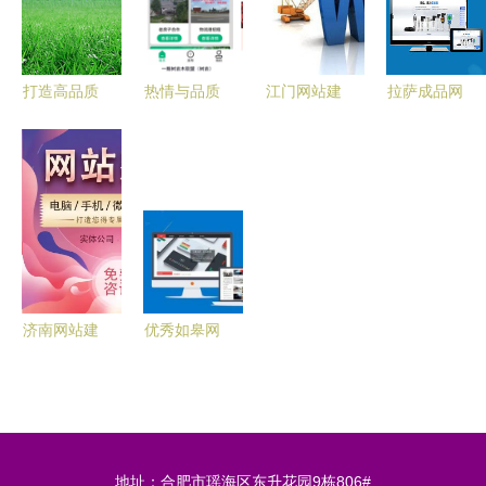
打造高品质
热情与品质
江门网站建
拉萨成品网
网站建设项
并重 珠海
设定制指南
站建设 专
目 六大核
网站建设推
广东网站建
业、高效、
心服务解析
广服务的核
设价格与服
贴心的网站
【用科技为
心价值
务全解析
建设服务
企业赋能
Step2】
济南网站建
优秀如皋网
设服务指南
站建设网络
选择专业公
公司能为企
司，打造卓
业带来的核
越线上平台
心优势
地址：合肥市瑶海区东升花园9栋806#