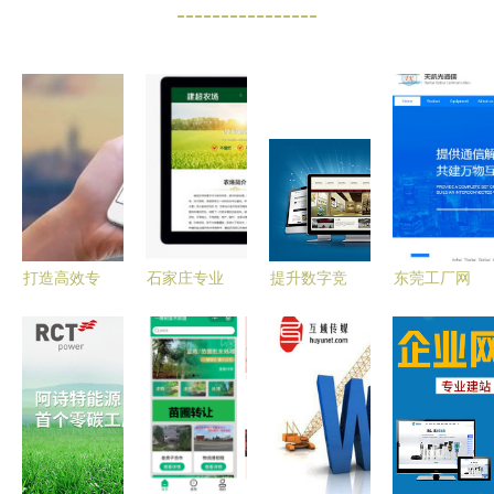
----------------
打造高效专
石家庄专业
提升数字竞
东莞工厂网
业的网站建
PHP开发与
争力 石家
站制作精选
设服务 从
网站建设服
庄网站建设
与青岛外放
策划到上线
务全攻略
服务的专业
手工活工厂
全流程解析
指南
全攻略