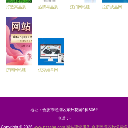
打造高品质
热情与品质
江门网站建
拉萨成品网
网站建设项
并重 珠海
设定制指南
站建设 专
目 六大核
网站建设推
广东网站建
业、高效、
心服务解析
广服务的核
设价格与服
贴心的网站
【用科技为
心价值
务全解析
建设服务
企业赋能
Step2】
济南网站建
优秀如皋网
设服务指南
站建设网络
选择专业公
公司能为企
司，打造卓
业带来的核
越线上平台
心优势
地址：合肥市瑶海区东升花园9栋806#
电话：-
Copyright © 2026
www.pzzaba.com
网站建设服务
合肥瑶海区秋悦网络