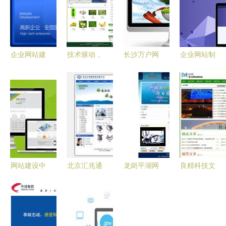
企业网站建
技术驱动，
长沙万户网
企业网站制
设多少钱？
品质建站
络签约高清
作时这些问
一文读懂价
一站式高效
环保科技网
题需要留意
格构成与选
服务助力企
站建设项
择策略
业数字化升
目，助力企
级
业数字化转
型新征程
网站建设中
北京汇兆通
龙岗平湖网
良精科技文
吸引客户的
建材网站建
站建设 本
章站模版
核心内容
设 专业服
地化服务引
企业建站
打造价值驱
务引领建材
领数字化转
网站制作