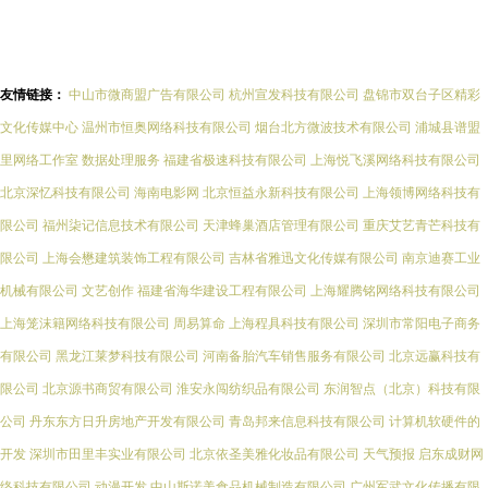
友情链接：
中山市微商盟广告有限公司
杭州宣发科技有限公司
盘锦市双台子区精彩
文化传媒中心
温州市恒奥网络科技有限公司
烟台北方微波技术有限公司
浦城县谱盟
里网络工作室
数据处理服务
福建省极速科技有限公司
上海悦飞溪网络科技有限公司
北京深忆科技有限公司
海南电影网
北京恒益永新科技有限公司
上海领博网络科技有
限公司
福州柒记信息技术有限公司
天津蜂巢酒店管理有限公司
重庆艾艺青芒科技有
限公司
上海会懋建筑装饰工程有限公司
吉林省雅迅文化传媒有限公司
南京迪赛工业
机械有限公司
文艺创作
福建省海华建设工程有限公司
上海耀腾铭网络科技有限公司
上海笼沫籍网络科技有限公司
周易算命
上海程具科技有限公司
深圳市常阳电子商务
有限公司
黑龙江莱梦科技有限公司
河南备胎汽车销售服务有限公司
北京远赢科技有
限公司
北京源书商贸有限公司
淮安永闯纺织品有限公司
东润智点（北京）科技有限
公司
丹东东方日升房地产开发有限公司
青岛邦来信息科技有限公司
计算机软硬件的
开发
深圳市田里丰实业有限公司
北京依圣美雅化妆品有限公司
天气预报
启东成财网
络科技有限公司
动漫开发
中山斯诺美食品机械制造有限公司
广州军武文化传播有限