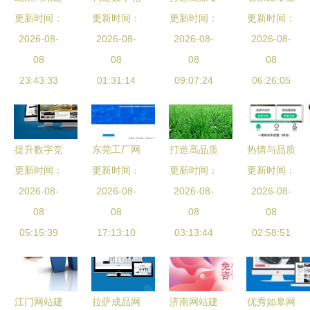
更新时间：
设 选择龙
门面，助力
更新时间：
业的网站建
更新时间：
PHP开发与
更新时间：
鼎网络，打
2026-08-
2026-08-
企业腾飞
设服务 从
2026-08-
网站建设服
2026-08-
造高端数字
08
——一站式
08
策划到上线
08
务全攻略
08
化品牌形象
23:43:33
网站建设服
01:31:14
全流程解析
09:07:24
06:26:05
务解析
提升数字竞
东莞工厂网
打造高品质
热情与品质
更新时间：
争力 石家
站制作精选
更新时间：
网站建设项
更新时间：
更新时间：
并重 珠海
庄网站建设
2026-08-
与青岛外放
2026-08-
目 六大核
2026-08-
网站建设推
2026-08-
服务的专业
08
手工活工厂
08
心服务解析
08
广服务的核
08
05:15:39
指南
17:13:10
全攻略
【用科技为
03:13:44
02:58:51
心价值
企业赋能
Step2】
江门网站建
拉萨成品网
济南网站建
优秀如皋网