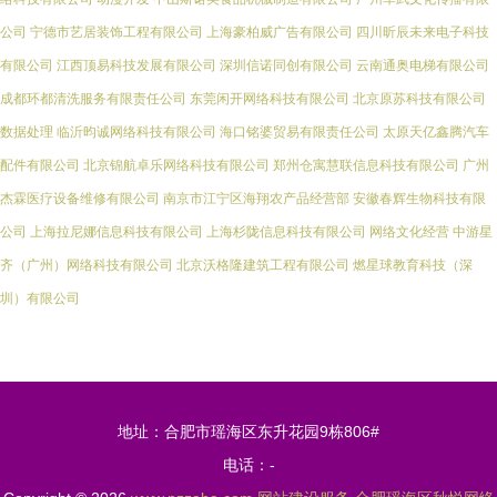
公司
宁德市艺居装饰工程有限公司
上海豪柏威广告有限公司
四川昕辰未来电子科技
有限公司
江西顶易科技发展有限公司
深圳信诺同创有限公司
云南通奥电梯有限公司
成都环都清洗服务有限责任公司
东莞闲开网络科技有限公司
北京原苏科技有限公司
数据处理
临沂昀诚网络科技有限公司
海口铭婆贸易有限责任公司
太原天亿鑫腾汽车
配件有限公司
北京锦航卓乐网络科技有限公司
郑州仓寓慧联信息科技有限公司
广州
杰霖医疗设备维修有限公司
南京市江宁区海翔农产品经营部
安徽春辉生物科技有限
公司
上海拉尼娜信息科技有限公司
上海杉陇信息科技有限公司
网络文化经营
中游星
齐（广州）网络科技有限公司
北京沃格隆建筑工程有限公司
燃星球教育科技（深
圳）有限公司
地址：合肥市瑶海区东升花园9栋806#
电话：-