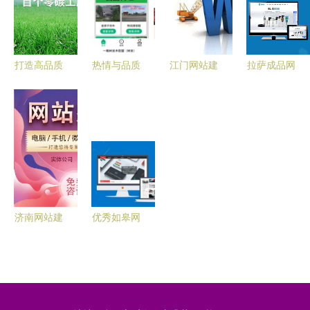
打造高品质
热情与品质
江门网站建
拉萨成品网
网站建设项
并重 珠海
设定制指南
站建设 专
目 六大核
网站建设推
广东网站建
业、高效、
心服务解析
广服务的核
设价格与服
贴心的网站
【用科技为
心价值
务全解析
建设服务
企业赋能
Step2】
济南网站建
优秀如皋网
设服务指南
站建设网络
选择专业公
公司能为企
司，打造卓
业带来的核
越线上平台
心优势