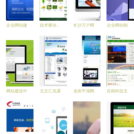
企业网站建
技术驱动，
长沙万户网
企业网站制
设多少钱？
品质建站
络签约高清
作时这些问
一文读懂价
一站式高效
环保科技网
题需要留意
格构成与选
服务助力企
站建设项
择策略
业数字化升
目，助力企
级
业数字化转
型新征程
网站建设中
北京汇兆通
龙岗平湖网
良精科技文
吸引客户的
建材网站建
站建设 本
章站模版
核心内容
设 专业服
地化服务引
企业建站
打造价值驱
务引领建材
领数字化转
网站制作
动的在线品
行业数字化
型新篇章
公司企业网