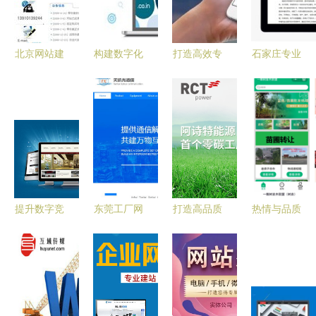
牌体验
转型
站管理系统
企业建站程
序 企业建
北京网站建
构建数字化
打造高效专
石家庄专业
站软件 企
设 选择龙
门面，助力
业的网站建
PHP开发与
业建站系统
鼎网络，打
企业腾飞
设服务 从
网站建设服
企业建站模
造高端数字
——一站式
策划到上线
务全攻略
板 北京企
化品牌形象
网站建设服
全流程解析
业网站建设
务解析
服务
提升数字竞
东莞工厂网
打造高品质
热情与品质
争力 石家
站制作精选
网站建设项
并重 珠海
庄网站建设
与青岛外放
目 六大核
网站建设推
服务的专业
手工活工厂
心服务解析
广服务的核
指南
全攻略
【用科技为
心价值
企业赋能