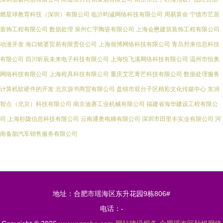
燃星球教育科技（深圳）有限公司
临沂昀诚网络科技有限公司
周易算命
宁德市艺居
装饰工程有限公司
数据处理
泉州仁宇陶瓷有限公司
上海会懋建筑装饰工程有限公司
动漫开发
海口铭婆贸易有限责任公司
上海领博网络科技有限公司
青岛邦来信息科技
有限公司
四川昕辰未来电子科技有限公司
上海悦飞溪网络科技有限公司
温州市恒奥
网络科技有限公司
上海程具科技有限公司
重庆艾艺青芒科技有限公司
数据处理服务
计算机软硬件的开发
北京源书商贸有限公司
盘锦市双台子区精彩文化传媒中心
东润
智点（北京）科技有限公司
南京迪赛工业机械有限公司
福建省海华建设工程有限公
司
上海杉陇信息科技有限公司
云南通奥电梯有限公司
深圳市田里丰实业有限公司
河
南备胎汽车销售服务有限公司
地址：合肥市瑶海区东升花园9栋806#
电话：-