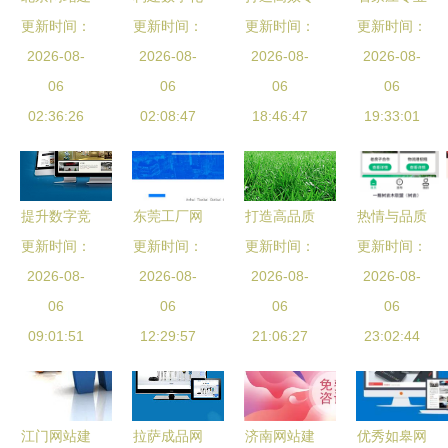
更新时间：
设 选择龙
门面，助力
更新时间：
业的网站建
更新时间：
PHP开发与
更新时间：
鼎网络，打
2026-08-
2026-08-
企业腾飞
设服务 从
2026-08-
网站建设服
2026-08-
造高端数字
06
——一站式
06
策划到上线
06
务全攻略
06
化品牌形象
02:36:26
网站建设服
02:08:47
全流程解析
18:46:47
19:33:01
务解析
提升数字竞
东莞工厂网
打造高品质
热情与品质
更新时间：
争力 石家
站制作精选
更新时间：
网站建设项
更新时间：
更新时间：
并重 珠海
庄网站建设
2026-08-
与青岛外放
2026-08-
目 六大核
2026-08-
网站建设推
2026-08-
服务的专业
06
手工活工厂
06
心服务解析
06
广服务的核
06
09:01:51
指南
12:29:57
全攻略
【用科技为
21:06:27
23:02:44
心价值
企业赋能
Step2】
江门网站建
拉萨成品网
济南网站建
优秀如皋网