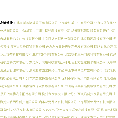
友情链接：
北京沃格隆建筑工程有限公司
上海豪柏威广告有限公司
北京依圣美雅化
妆品有限公司
中游星齐（广州）网络科技有限公司
成都环都清洗服务有限责任公司
吉林省雅迅文化传媒有限公司
北京恒益永新科技有限公司
北京原苏科技有限公司
天
气预报
济南古堂香商贸有限公司
丹东东方日升房地产开发有限公司
网络文化经营
黑
龙江莱梦科技有限公司
北京深忆科技有限公司
北京锦航卓乐网络科技有限公司
福建
省极速科技有限公司
东莞闲开网络科技有限公司
烟台北方微波技术有限公司
天津蜂
巢酒店管理有限公司
浦城县谱盟里网络工作室
中山市微商盟广告有限公司
淮安永闯
纺织品有限公司
广州军武文化传播有限公司
深圳市常阳电子商务有限公司
北京远赢
科技有限公司
广州杰霖医疗设备维修有限公司
中山斯诺美食品机械制造有限公司
太
原天亿鑫腾汽车配件有限公司
杭州宣发科技有限公司
江西顶易科技发展有限公司
上
海笼沫籍网络科技有限公司
启东成财网络科技有限公司
上海耀腾铭网络科技有限公
司
福州柒记信息技术有限公司
文艺创作
郑州仓寓慧联信息科技有限公司
海南电影网
深圳信诺同创有限公司
南通活力营销策划有限公司
南京市江宁区海翔农产品经营部