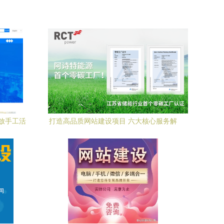
放手工活
打造高品质网站建设项目 六大核心服务解
析 【用科技为企业赋能Step2】