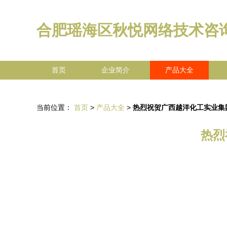
合肥瑶海区秋悦网络技术咨
首页
企业简介
产品大全
当前位置：
首页
>
产品大全
>
热烈祝贺广西越洋化工实业集
热烈