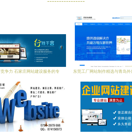
----------------
竞争力 石家庄网站建设服务的专
东莞工厂网站制作精选与青岛外
业指南
工厂全攻略