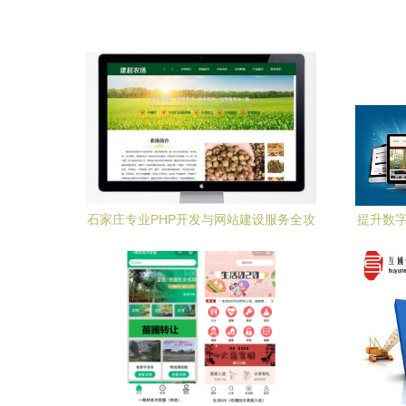
石家庄专业PHP开发与网站建设服务全攻
提升数字
略