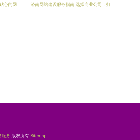
、贴心的网
济南网站建设服务指南 选择专业公司，打
造卓越线上平台
设服务
版权所有
Sitemap