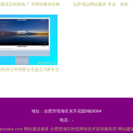
建设定制指南 广东网站建设价格
拉萨成品网站建设 专业、高效
与服务全解析
站建设服务
站制作公司明星企业盘点 8家专业
网站建设服务商深度解析
地址：合肥市瑶海区东升花园9栋806#
电话：-
pzzaba.com
网站建设服务
合肥瑶海区秋悦网络技术咨询服务部
网站建